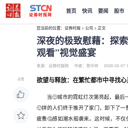
首页
快讯
要闻
股市
您当前的位置：
证券时报
>
公司
>
正文
深夜的极致慰藉：探索
观看”视觉盛宴
来源：证券时报网
作者：管中祥
2026-02-07 
欲望与释放：在繁忙都市中寻找心
点赞
当🙂城市的霓虹灯次第亮起，最后
🙂拼的人们终于推开了家门，卸下了一
疲惫🤔感如潮水般袭来。这时候，不仅