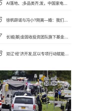
AI落地、;多品类齐;发，中国家电品牌在IFA书写智能化新篇章
徐帆辟谣与冯小?刚离—婚：我们两口子关系坚如磐石
长城{基}金固收投资团队旗下基金三季报观点速览
双辽‘经’济开发,区以专项行动赋能高质量发展新跨越