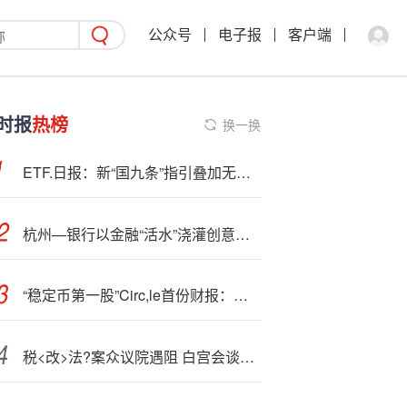
公众号
电子报
客户端
时报
热榜
换一换
ETF.日报：新“国九条”指引叠加无风险收益率下行，红利类资产显现出较高的配置价值，可关注红利国企ETF
杭州—银行以金融“活水”浇灌创意之花 助力影视剧佳作频出
“稳定币第一股”Circ,le首份财报：收{入}同比大增53%，股价涨超96%
税<改>法?案众议院遇阻 白宫会谈后部分强硬派态度松动