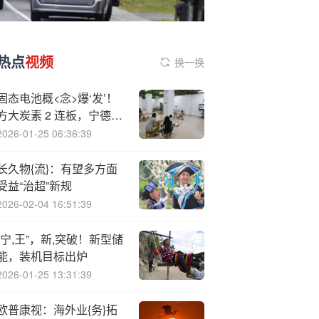
热点
视频
换一换
固态电池概<念>爆‘发’！
方大炭素 2 连板，宁德时
代背后撑腰，行业拐点真
2026-01-25 06:36:39
的来了
长久物{流}：有望多方面
受益“治超”新规
2026-02-04 16:51:39
“宁,王”，新,突破！新型储
能，装机目标出炉
2026-01-25 13:31:39
欧普康视：海外业{务}拓