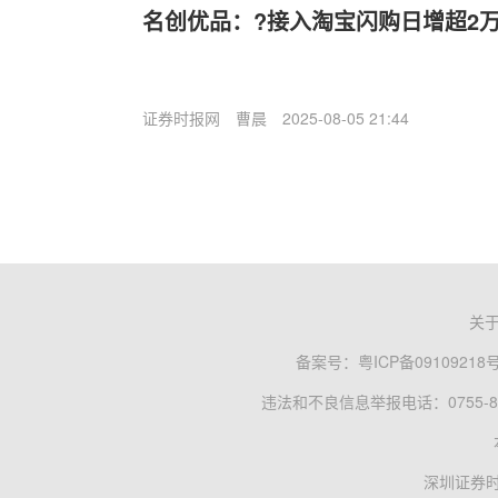
名创优品：?接入淘宝闪购日增超2万
证券时报网
曹晨
2025-08-05 21:44
关
备案号：
粤ICP备09109218
违法和不良信息举报电话：0755-83
深圳证券