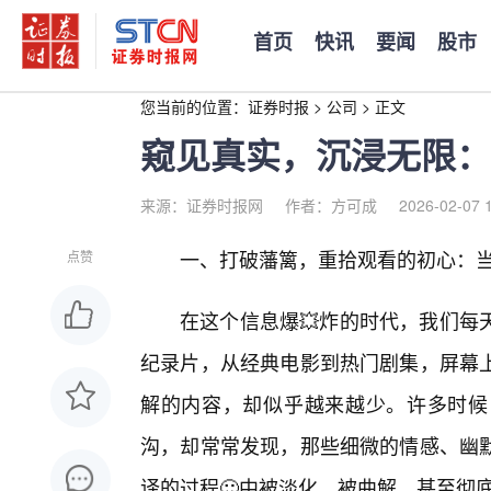
首页
快讯
要闻
股市
您当前的位置：
证券时报
>
公司
>
正文
窥见真实，沉浸无限：
来源：证券时报网
作者：方可成
2026-02-07 
一、打破藩篱，重拾观看的初心：当
点赞
在这个信息爆💥炸的时代，我们每
纪录片，从经典电影到热门剧集，屏幕
解的内容，却似乎越来越少。许多时候
沟，却常常发现，那些细微的情感、幽
译的过程🙂中被淡化、被曲解，甚至彻