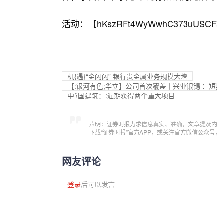
活动：【
hKszRFt4WyWwhC373uUSCF
机{遇}“金闪闪” 银行贵金属业务规模大增
【:银河有色;华立】公司首次覆盖丨兴业银锡 ：
中?国建筑：:近期获得两个重大项目
声明：证券时报力求信息真实、准确，文章提及内
下载“证券时报”官方APP，或关注官方微信公众
网友评论
登录
后可以发言